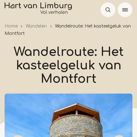
Overslaan
en
naar
Home
Wandelen
Wandelroute: Het kasteelgeluk van
de
Montfort
inhoud
gaan
Wandelroute: Het
kasteelgeluk van
Montfort