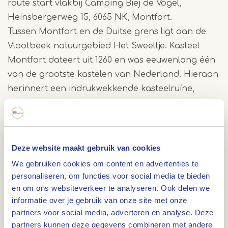
route start vlakbij Camping Biej de Vogel,
Heinsbergerweg 15, 6065 NK, Montfort.
Tussen Montfort en de Duitse grens ligt aan de
Vlootbeek natuurgebied Het Sweeltje. Kasteel
Montfort dateert uit 1260 en was eeuwenlang één
van de grootste kastelen van Nederland. Hieraan
herinnert een indrukwekkende kasteelruïne,
waarvan in de afgelopen jaren twee hoektorens
en meerdere grote kelderruimten zijn
gerestaureerd.
Deze website maakt gebruik van cookies
Landgoed Rozendaal ligt tussen Montfort en Sint
We gebruiken cookies om content en advertenties te
Joost. Het grafmonument in Montfort is opgericht
personaliseren, om functies voor social media te bieden
en om ons websiteverkeer te analyseren. Ook delen we
ter nagedachtenis aan de 186 oorlogsslachtoffers
informatie over je gebruik van onze site met onze
uit Montfort en omliggende dorpen.
partners voor social media, adverteren en analyse. Deze
partners kunnen deze gegevens combineren met andere