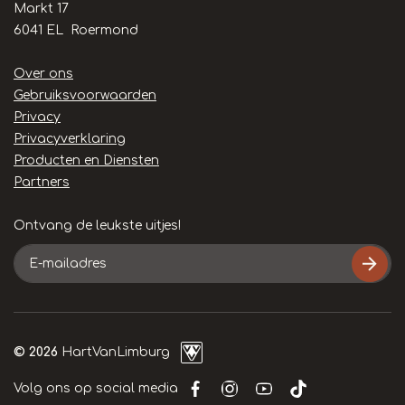
Markt 17
6041 EL Roermond
Handige
Over ons
links
Gebruiksvoorwaarden
Privacy
Privacyverklaring
Producten en Diensten
Partners
Ontvang de leukste uitjes!
E-
mailadres
© 2026
HartVanLimburg
Volg ons op social media