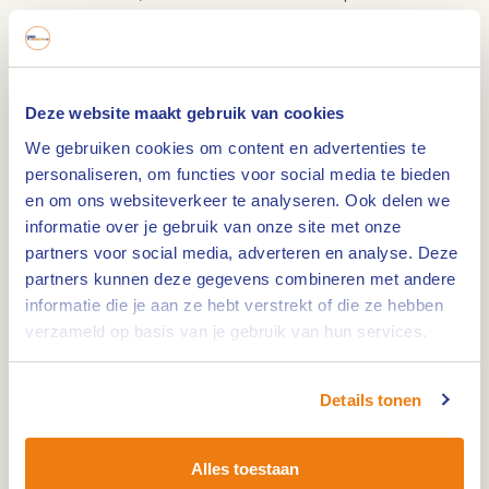
Weegels.
Vervolgens duik je de geschiedenis in bij
Deze website maakt gebruik van cookies
openluchtmuseum Eynderhoof, waar je
We gebruiken cookies om content en advertenties te
kennismaakt met het boerenleven van rond 1900-
personaliseren, om functies voor social media te bieden
1950, de stroopmakerij en ouderwetse ambachten.
en om ons websiteverkeer te analyseren. Ook delen we
Daarna voert de route je het Peelgebied in: het
informatie over je gebruik van onze site met onze
prehistorische pad bij Rowven, de Tjongerjager-
partners voor social media, adverteren en analyse. Deze
kijkpaal en de waardevolle veen- en
partners kunnen deze gegevens combineren met andere
heiderestanten van Sarsven en de Banen, een
informatie die je aan ze hebt verstrekt of die ze hebben
verzameld op basis van je gebruik van hun services.
van de laatste ijstijdlandschappen van
Nederland.
Details tonen
Onderweg passeer je ook landgoed
Philomenahoeve, waar schapen het kwetsbare
Alles toestaan