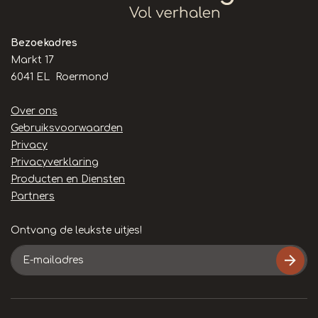
Bezoekadres
Markt 17
6041 EL Roermond
Handige
Over ons
links
Gebruiksvoorwaarden
Privacy
Privacyverklaring
Producten en Diensten
Partners
Ontvang de leukste uitjes!
E-
mailadres