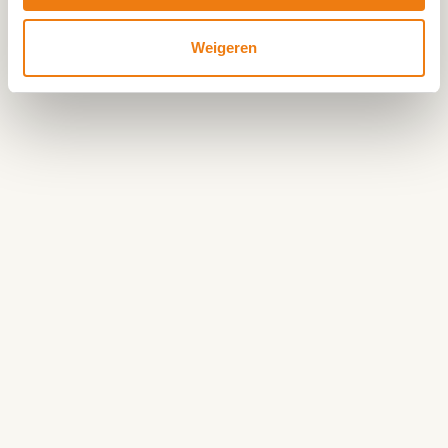
heidelandschap begrazen, en de Houtsberg, een
mooi plekje om even op adem te komen. Een
Weigeren
afwisselende route voor wie van geschiedenis én
natuur houdt.