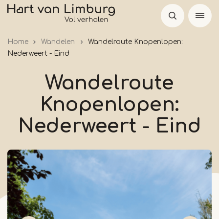
Overslaan
en
naar
Home
Wandelen
Wandelroute Knopenlopen:
de
Nederweert - Eind
inhoud
gaan
Wandelroute
Knopenlopen:
Nederweert - Eind