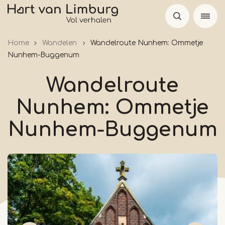
Overslaan
en
naar
Home
Wandelen
Wandelroute Nunhem: Ommetje
de
Nunhem-Buggenum
inhoud
gaan
Wandelroute
Nunhem: Ommetje
Nunhem-Buggenum