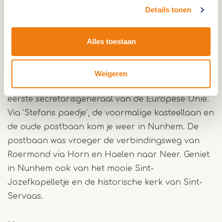
Bij de Sint-Aldegundiskerk, die op een terp
Details tonen
gebouwd is vanwege de veelvuldige
overstromingen, hoort een interessant kerkhof.
Alles toestaan
Opvallend zijn onder meer de 17de-eeuwse
grafstenen ingemetseld in de kerkhofmuur. En de
graven van Gustave Beltjens, de schrijver van de
Weigeren
Belgische grondwet en dhr. De Babberich, de
eerste secretarisgeneraal van de Europese Unie.
Via ’Stefans paedje’, de voormalige kasteellaan en
de oude postbaan kom je weer in Nunhem. De
postbaan was vroeger de verbindingsweg van
Roermond via Horn en Haelen naar Neer. Geniet
in Nunhem ook van het mooie Sint-
Jozefkapelletje en de historische kerk van Sint-
Servaas.