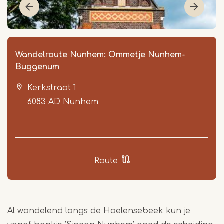
Wandelroute Nunhem: Ommetje Nunhem-
Buggenum
Kerkstraat 1
6083 AD
Nunhem
Item
1
Route
of
2
Al wandelend langs de Haelensebeek kun je