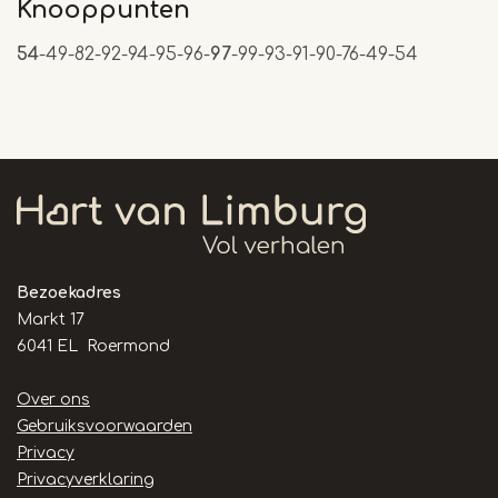
Knooppunten
54
-49-82-92-94-95-96-
97
-99-93-91-90-76-49-54
Bezoekadres
Markt 17
6041 EL Roermond
Handige
Over ons
links
Gebruiksvoorwaarden
Privacy
Privacyverklaring