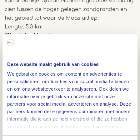
vanaf bankje ’Sjoean Nunhem’ goed de scheiding
zien tussen de hoger gelegen zandgronden en
het gebied tot waar de Maas uitliep.
Lengte: 5.3 km
Start in Nunhem
Carréboerderij Strikkenhof (rechts) ligt tegen de
hoge zandgronden aan, links zie je de maasklei
Deze website maakt gebruik van cookies
afgravingen voor steenfabrieken. Je steekt de
We gebruiken cookies om content en advertenties te
Napoleonsweg over en komt in Buggenum, een
personaliseren, om functies voor social media te bieden
dorp met veel historische gebouwen zoals de
en om ons websiteverkeer te analyseren. Ook delen we
Mariakapel. Deze bakstenen kapel met driezijdige
informatie over je gebruik van onze site met onze
absis en haakse steunberen is gebouwd in
partners voor social media, adverteren en analyse. Deze
traditionalistische stijl met neogotische elementen.
partners kunnen deze gegevens combineren met andere
informatie die je aan ze hebt verstrekt of die ze hebben
verzameld op basis van je gebruik van hun services.
Start in Buggenum