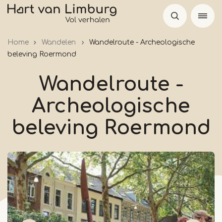
Overslaan
en
naar
Home
Wandelen
Wandelroute - Archeologische
de
beleving Roermond
inhoud
gaan
Wandelroute -
Archeologische
beleving Roermond