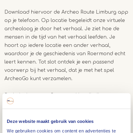
Download hiervoor de Archeo Route Limburg app
op je telefoon. Op locatie begeleidt onze virtuele
archeoloog je door het verhaal. Je ziet hoe de
mensen in de tijd van het verhaal leefden. Je
hoort op iedere locatie een ander verhaal,
waardoor je de geschiedenis van Roermond echt
leert kennen. Tot slot ontdek je een passend
voorwerp bij het verhaal, dat je met het spel
ArcheoGo kunt verzamelen.
De belevingsroute Roermond is volledig
geïntegreerd in de Archeo Route app. Je hebt
dan ook geen extra hulpmiddelen nodig om de
route volledig met de app te lopen. Zet wel je GPS
Deze website maakt gebruik van cookies
aan, dan zie je precies waar je op de route bent.
We gebruiken cookies om content en advertenties te