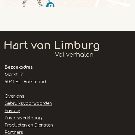
Bezoekadres
Markt 17
6041 EL Roermond
Handige
Over ons
links
Gebruiksvoorwaarden
Privacy
Privacyverklaring
Producten en Diensten
Partners