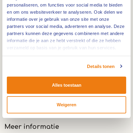
Tussen de 7 Archeo Route Limburg locaties wordt
personaliseren, om functies voor social media te bieden
en om ons websiteverkeer te analyseren. Ook delen we
je onderweg geïnformeerd over diverse andere
informatie over je gebruik van onze site met onze
historische of kenmerkende zaken van Roermond.
partners voor social media, adverteren en analyse. Deze
partners kunnen deze gegevens combineren met andere
Het spel ArcheoGo
informatie die je aan ze hebt verstrekt of die ze hebben
verzameld op basis van je gebruik van hun services.
Met het spel ArcheoGo verzamel je 2 vormen op
de totale route, die je terug ziet in de verzamellijst
Details tonen
van het spel. Je verdient 1 vorm (artefact) bij de
speerlocatie. De andere artefact verzamel je bij
de 6 tegellocaties, waar je bij iedere locatie een
Alles toestaan
glasscherf terug ziet. Nadat je alle tegellocaties
hebt gehad, zie je in de inventarislijst van het spel
Weigeren
dat je ook deze binnen hebt.
Meer informatie