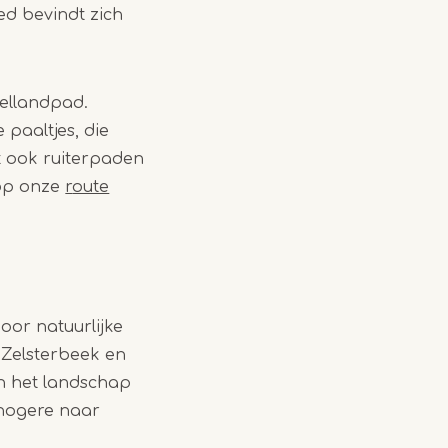
ed bevindt zich
eellandpad.
paaltjes, die
t ook ruiterpaden
 op onze
r
oute
oor natuurlijke
 Zelsterbeek en
in het landschap
 hogere naar