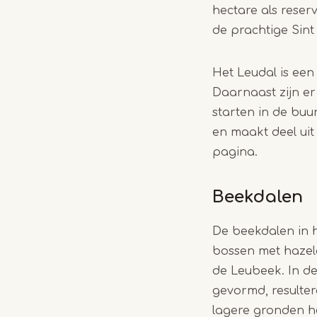
hectare als reser
de prachtige Sin
Het Leudal is een
Daarnaast zijn er
starten in de bu
en maakt deel uit
pagina.
Beekdalen
De beekdalen in h
bossen met hazel
de Leubeek. In de
gevormd, resulte
lagere gronden h