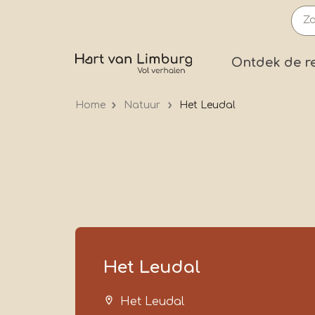
Overslaan
en
naar
Prima
Ontdek de r
de
inhoud
Home
Natuur
Het Leudal
gaan
Het Leudal
Het Leudal