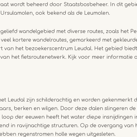
vaat wordt beheerd door Staatsbosbeheer. In dit gebi
1
t Ursulamolen, ook bekend als de Leumolen.
of
3
 geliefd wandelgebied met diverse routes, zoals het P
 veel kortere wandelroutes, gemarkeerd met gekleurde 
urt van het bezoekerscentrum Leudal. Het gebied bied
 van het fietsroutenetwerk. Kijk voor meer informatie
et Leudal zijn schilderachtig en worden gekenmerkt d
aars, berken en wilgen. Door deze dalen slingeren de
 loop der eeuwen heeft het water diepe insnijdingen 
rend in ravijnachtige structuren. Op de overgang van
ebben regenstromen holle wegen uitgesleten.