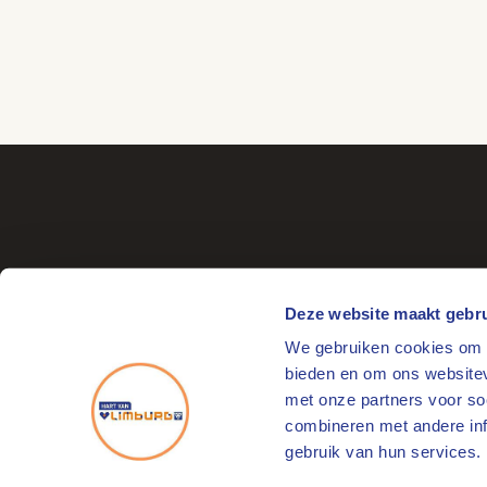
Deze website maakt gebru
We gebruiken cookies om c
Bezoekadres
bieden en om ons websitev
Markt 17
met onze partners voor so
6041 EL Roermond
combineren met andere info
gebruik van hun services.