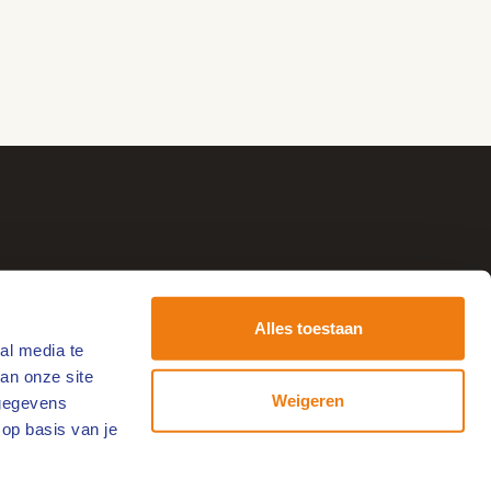
Alles toestaan
al media te
tvang de leukste uitjes!
an onze site
-
Weigeren
 gegevens
ailadres
 op basis van je