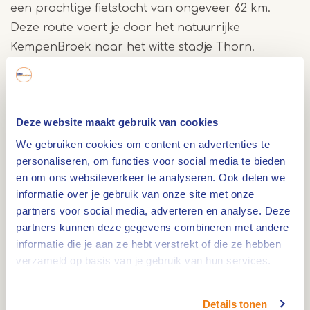
een prachtige fietstocht van ongeveer 62 km.
Deze route voert je door het natuurrijke
KempenBroek naar het witte stadje Thorn.
Onderweg fiets je langs de grens tussen Belgisch
en Nederlands Limburg, door dorpjes en langs
diverse molens en bezienswaardigheden. Geniet
Deze website maakt gebruik van cookies
onderweg van een hapje en een drankje op de
vele gezellige plekjes die je tegenkomt.
We gebruiken cookies om content en advertenties te
personaliseren, om functies voor social media te bieden
en om ons websiteverkeer te analyseren. Ook delen we
KempenBroek
informatie over je gebruik van onze site met onze
partners voor social media, adverteren en analyse. Deze
KempenBroek
is een grensoverschrijdend
partners kunnen deze gegevens combineren met andere
natuurgebied van maar liefst 25.000 ha, uniek in
informatie die je aan ze hebt verstrekt of die ze hebben
zowel Vlaanderen als Nederland. Het strekt zich
verzameld op basis van je gebruik van hun services.
uit over Cranendonck, Nederweert en Weert in
Nederland, en over Bocholt, Bree, Kinrooi en
Details tonen