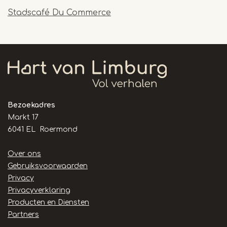
Stadscafé Du Commerce
Bezoekadres
Markt 17
6041 EL Roermond
Handige
Over ons
links
Gebruiksvoorwaarden
Privacy
Privacyverklaring
Producten en Diensten
Partners