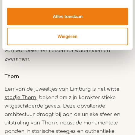
Maaseik in België. Ooit een toevluchtsoord voor
bokkenrijders en smokkelaars, is KempenBroek
Alles toestaan
nu een oase van rust en natuurpracht. Ook
Recreatiegebied de IJzeren Man in Weert maakt
deel uit van KempenBroek, een veelzijdig gebied
Weigeren
van 100 ha groot waar van alles te beleven valt,
van wandelen en fietsen tot waterskiën en
zwemmen.
Thorn
Een van de juweeltjes van Limburg is het
witte
stadje Thorn
, bekend om zijn karakteristieke
witgeschilderde gevels. Deze opvallende
architectuur draagt bij aan de unieke sfeer en
uitstraling van Thorn, naast de monumentale
panden, historische steegjes en authentieke