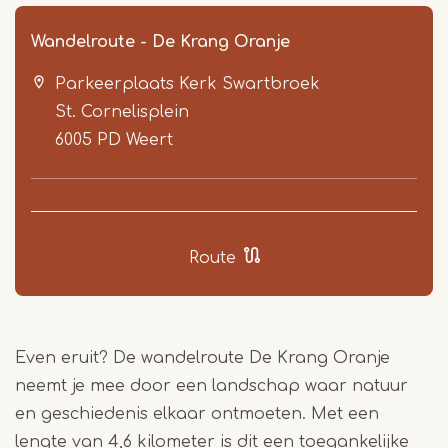
Wandelroute - De Krang Oranje
Parkeerplaats Kerk Swartbroek
St. Cornelisplein
6005 PD
Weert
Item
1
Route
of
3
Even eruit? De wandelroute De Krang Oranje
neemt je mee door een landschap waar natuur
en geschiedenis elkaar ontmoeten. Met een
lengte van 4,6 kilometer is dit een toegankelijke