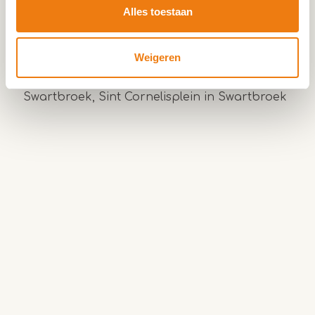
Praktische info Wandelroute De Krang
Alles toestaan
Lengte:
4,6 km
Weigeren
Ondergrond:
verharde en onverharde paden
Mogelijk startpunt:
parkeerplaats bij de kerk in
Swartbroek, Sint Cornelisplein in Swartbroek