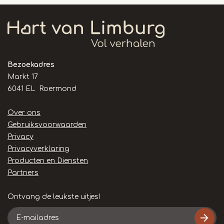
Bezoekadres
Markt 17
6041 EL Roermond
Handige
Over ons
links
Gebruiksvoorwaarden
Privacy
Privacyverklaring
Producten en Diensten
Partners
Ontvang de leukste uitjes!
E-