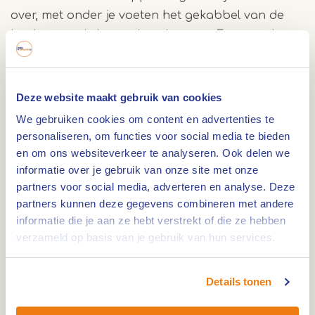
over, met onder je voeten het gekabbel van de
beek en om je heen niets dan rust. Even verderop
draait molen De Hoop statig in de verte. En in het
centrum van Swartbroek sta je stil bij een klein
oorlogskerkhof, een stille getuige die herinnert
Deze website maakt gebruik van cookies
aan een roerig verleden.
We gebruiken cookies om content en advertenties te
personaliseren, om functies voor social media te bieden
en om ons websiteverkeer te analyseren. Ook delen we
Afwisseling onderweg
informatie over je gebruik van onze site met onze
Deze wandeling biedt van alles wat: dichte
partners voor social media, adverteren en analyse. Deze
partners kunnen deze gegevens combineren met andere
bossages, open velden, historische details en
informatie die je aan ze hebt verstrekt of die ze hebben
weidse uitzichten. Honden mogen mee, mits
verzameld op basis van je gebruik van hun services.
aangelijnd. De ondergrond wisselt tussen
verharde en onverharde paden, maar is goed
Details tonen
begaanbaar.