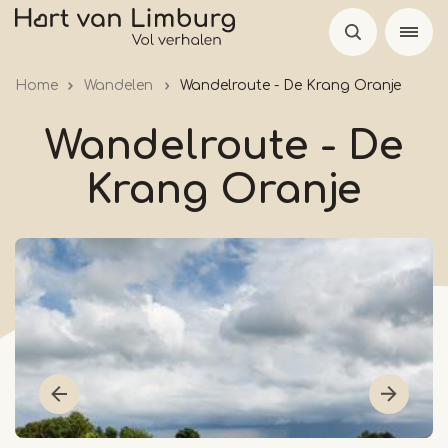
Overslaan
en
naar
Home
Wandelen
Wandelroute - De Krang Oranje
de
inhoud
Wandelroute - De
gaan
Krang Oranje