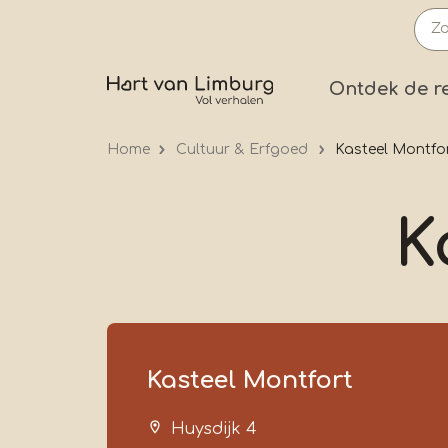
Overslaan
en
naar
Prima
Ontdek de r
de
inhoud
Home
Cultuur & Erfgoed
Kasteel Montfo
gaan
K
Kasteel Montfort
Huysdijk 4