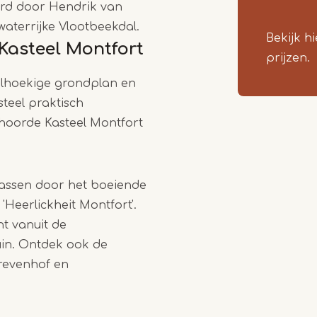
erd door Hendrik van
1
waterrijke Vlootbeekdal.
of
Bekijk h
Kasteel Montfort
2
prijzen.
elhoekige grondplan en
teel praktisch
hoorde Kasteel Montfort
rassen door het boeiende
'Heerlickheit Montfort'.
ht vanuit de
in. Ontdek ook de
revenhof en