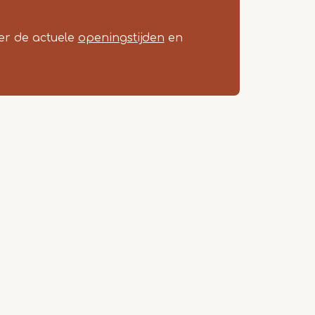
ier de actuele
openingstijden
en