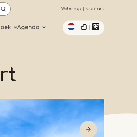
Secundaïre
Webshop
Contact
Aanvullende acties 
navigatie
zoek
Agenda
rt