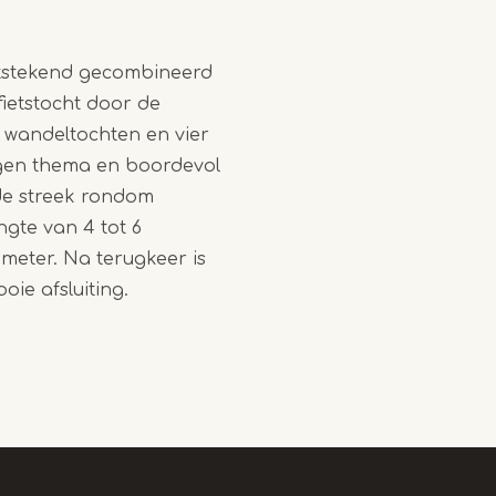
itstekend gecombineerd
fietstocht door de
r wandeltochten en vier
eigen thema en boordevol
de streek rondom
ngte van 4 tot 6
lometer. Na terugkeer is
ie afsluiting.