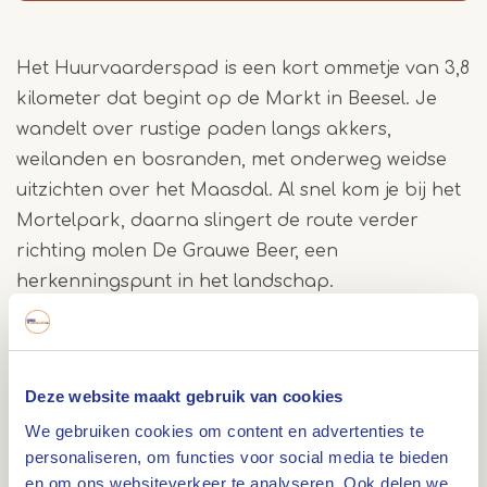
Het Huurvaarderspad is een kort ommetje van 3,8
kilometer dat begint op de Markt in Beesel. Je
wandelt over rustige paden langs akkers,
weilanden en bosranden, met onderweg weidse
uitzichten over het Maasdal. Al snel kom je bij het
Mortelpark, daarna slingert de route verder
richting molen De Grauwe Beer, een
herkenningspunt in het landschap.
In het spoor van de huurvaarders
De naam van de route verwijst naar de vroegere
Huurvaarders: mensen die hout over de Maas
Deze website maakt gebruik van cookies
vervoerden. Vandaag volg je hun sporen door
We gebruiken cookies om content en advertenties te
een landschap dat verhalen ademt. Een
personaliseren, om functies voor social media te bieden
toegankelijke wandeling vol groen, geschiedenis
en om ons websiteverkeer te analyseren. Ook delen we