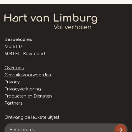
Bezoekadres
Markt 17
6041 EL Roermond
Handige
Over ons
links
Gebruiksvoorwaarden
Privacy
Privacyverklaring
Producten en Diensten
Partners
Ontvang de leukste uitjes!
E-