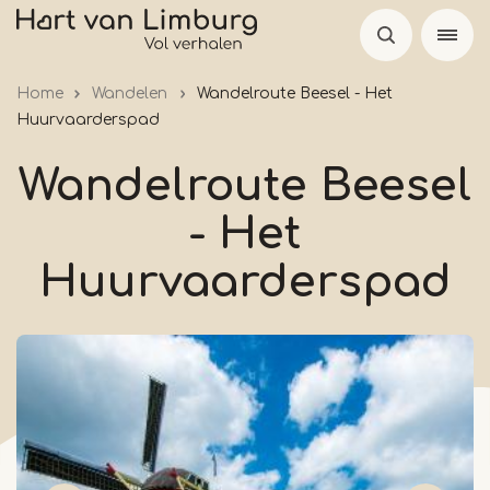
Overslaan
en
naar
Home
Wandelen
Wandelroute Beesel - Het
de
Huurvaarderspad
inhoud
gaan
Wandelroute Beesel
- Het
Huurvaarderspad