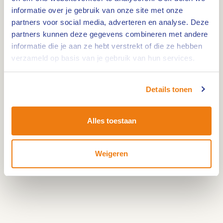
en uitzicht.
informatie over je gebruik van onze site met onze
partners voor social media, adverteren en analyse. Deze
partners kunnen deze gegevens combineren met andere
Praktische info Huurvaarderspad
informatie die je aan ze hebt verstrekt of die ze hebben
verzameld op basis van je gebruik van hun services.
Lengte:
3,8 km
Ondergrond:
verharde en onverharde wegen
Startpunt:
de markt in Beesel
Details tonen
Alles toestaan
Weigeren