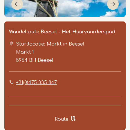
Wandelroute Beesel - Het Huurvaarderspad
Startlocatie: Markt in Beesel
Markt 1
5954 BH
Beesel
+31(0)475 335 847
Item
1
of
4
Route