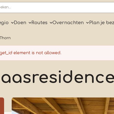
ry
egio
Doen
Routes
Overnachten
Plan je be
 Thorn
get_id
element is not allowed.
aasresidenc