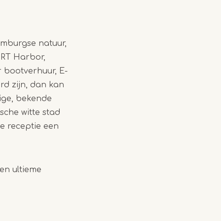
imburgse natuur,
 MRT Harbor,
 bootverhuur, E-
rd zijn, dan kan
tige, bekende
sche witte stad
de receptie een
een ultieme