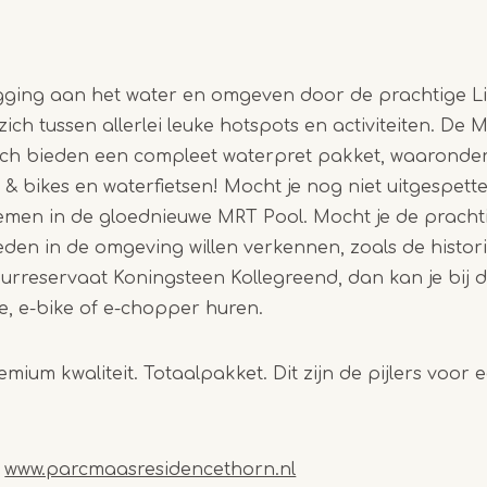
igging aan het water en omgeven door de prachtige L
ich tussen allerlei leuke hotspots en activiteiten. De
ch bieden een compleet waterpret pakket, waaronder
 & bikes en waterfietsen! Mocht je nog niet uitgespette
nemen in de gloednieuwe MRT Pool. Mocht je de prach
en in de omgeving willen verkennen, zoals de histori
urreservaat Koningsteen Kollegreend, dan kan je bij 
ke, e-bike of e-chopper huren.
emium kwaliteit. Totaalpakket. Dit zijn de pijlers voor 
k
www.parcmaasresidencethorn.nl