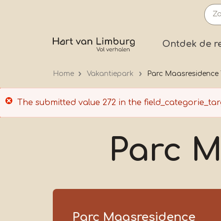
Overslaan
en
naar
Prima
Ontdek de r
de
inhoud
Home
Vakantiepark
Parc Maasresidence
gaan
Foutmelding
The submitted value
272
in the
field_categorie_tar
Parc M
Parc Maasresidence