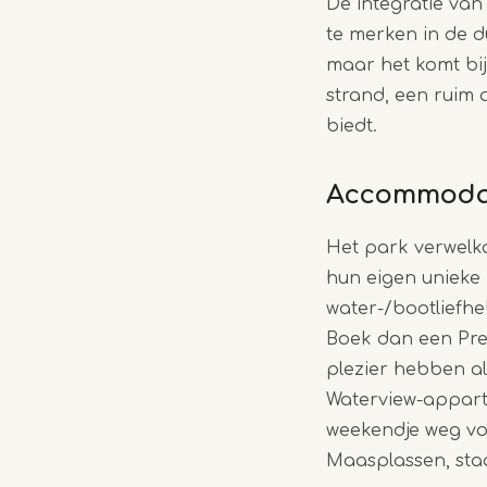
De integratie van 
te merken in de d
maar het komt bi
strand, een ruim
biedt.
Accommodat
Het park verwelko
hun eigen unieke 
water-/bootliefh
Boek dan een Prem
plezier hebben als 
Waterview-apparte
weekendje weg vo
Maasplassen, sta