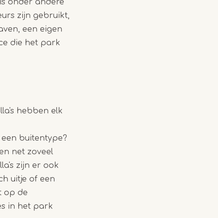
t is onder andere
urs zijn gebruikt,
aven, een eigen
e die het park
lla's hebben elk
 een buitentype?
en net zoveel
la's zijn er ook
h uitje of een
t op de
s in het park