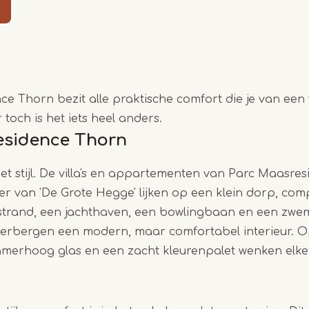
Item
1
of
5
e Thorn bezit alle praktische comfort die je van een
toch is het iets heel anders.
esidence Thorn
et stijl. De villa's en appartementen van Parc Maasre
er van 'De Grote Hegge' lijken op een klein dorp, com
trand, een jachthaven, een bowlingbaan en een zwe
 verbergen een modern, maar comfortabel interieur. 
amerhoog glas en een zacht kleurenpalet wenken elke