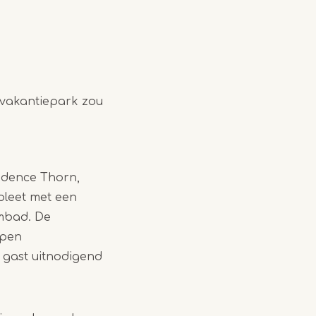
 vakantiepark zou
sidence Thorn,
pleet met een
mbad. De
Open
 gast uitnodigend