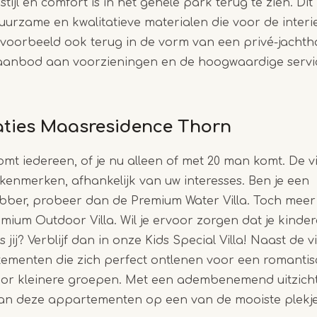
stijl en comfort is in het gehele park terug te zien. Di
uurzame en kwalitatieve materialen die voor de interie
jvoorbeeld ook terug in de vorm van een privé-jachth
 aanbod aan voorzieningen en de hoogwaardige servic
ies Maasresidence Thorn
mt iedereen, of je nu alleen of met 20 man komt. De vi
kenmerken, afhankelijk van uw interesses. Ben je een
ebber, probeer dan de Premium Water Villa. Toch meer
ium Outdoor Villa. Wil je ervoor zorgen dat je kinder
jij? Verblijf dan in onze Kids Special Villa! Naast de vil
menten die zich perfect ontlenen voor een romantisc
or kleinere groepen. Met een adembenemend uitzich
an deze appartementen op een van de mooiste plekje