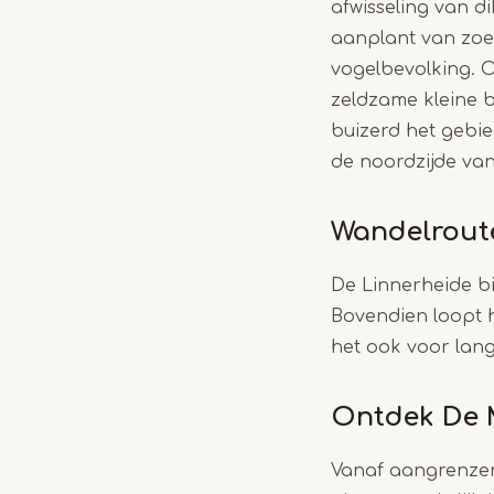
afwisseling van d
aanplant van zoet
vogelbevolking. O
zeldzame kleine b
buizerd het gebie
de noordzijde van
Wandelrout
De Linnerheide b
Bovendien loopt 
het ook voor lan
Ontdek De 
Vanaf aangrenzen