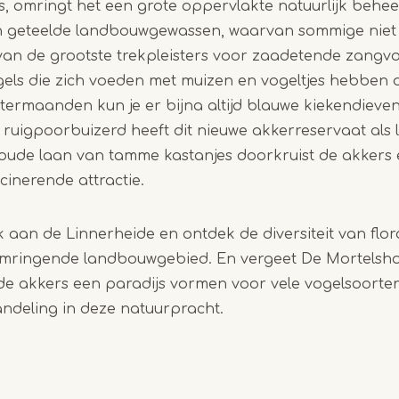
 is, omringt het een grote oppervlakte natuurlijk behe
an geteelde landbouwgewassen, waarvan sommige niet
 van de grootste trekpleisters voor zaadetende zang
gels die zich voeden met muizen en vogeltjes hebben 
ntermaanden kun je er bijna altijd blauwe kiekendiev
 ruigpoorbuizerd heeft dit nieuwe akkerreservaat als 
koude laan van tamme kastanjes doorkruist de akkers
scinerende attractie.
aan de Linnerheide en ontdek de diversiteit van flor
mringende landbouwgebied. En vergeet De Mortelshof
de akkers een paradijs vormen voor vele vogelsoorten
deling in deze natuurpracht.