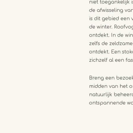
niet toegankelijk
de afwisseling v
is dit gebied een
de winter. Roofvo
ontdekt. In de wi
zelfs de zeldzame
ontdekt. Een sto
zichzelf al een fa
Breng een bezoek 
midden van het o
natuurlijk beheer
ontspannende wan