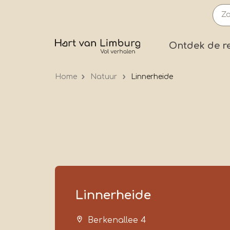
Overslaan
en
naar
Prima
Ontdek de r
de
inhoud
Home
Natuur
Linnerheide
gaan
Linnerheide
Berkenallee 4