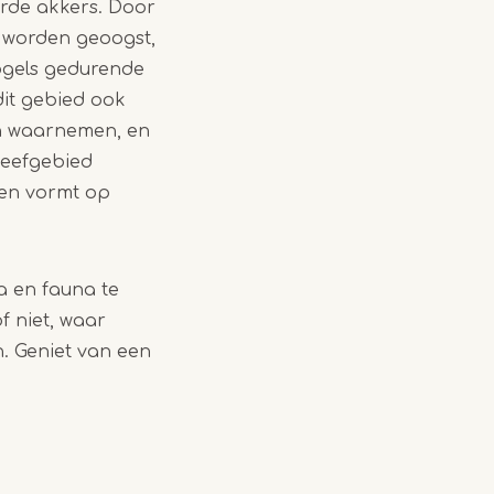
erde akkers. Door
 worden geoogst,
vogels gedurende
dit gebied ook
en waarnemen, en
leefgebied
 en vormt op
a en fauna te
 niet, waar
. Geniet van een