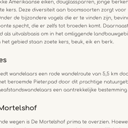
ikke Amerikaanse eiken, douglassparren, jonge berken
e kers. Deze diversiteit aan boomsoorten zorgt voor 
nder de bijzondere vogels die er te vinden zijn, bevin
onte specht, die er zelfs tot broeden komt. Daarnaas
d als uitvalsbasis om in het omliggende landbouwgebi
 het gebied staan zoete kers, beuk, eik en berk.
es
iedt wandelaars een rode wandelroute van 5,5 km doo
het beroemde Pieterpad door dit prachtige natuurge
geafstandswandelaars een aantrekkelijke bestemming 
Mortelshof
de wegen is De Mortelshof prima te overzien. Hoewel