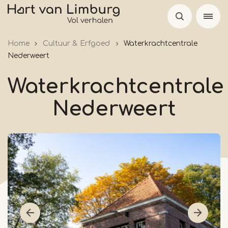
Overslaan
en
naar
Home
Cultuur & Erfgoed
Waterkrachtcentrale
de
Nederweert
inhoud
gaan
Waterkrachtcentrale
Nederweert