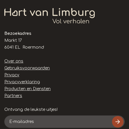
Bezoekadres
Markt 17
6041 EL Roermond
Handige
Over ons
links
Gebruiksvoorwaarden
Privacy
Privacyverklaring
Producten en Diensten
Partners
Ontvang de leukste uitjes!
E-
mailadres