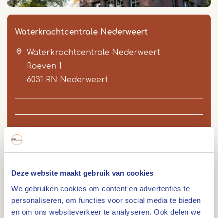
Waterkrachtcentrale Nederweert
Waterkrachtcentrale Nederweert
Roeven 1
6031 RN
Nederweert
Item
1
Route
of
3
Deze website maakt gebruik van cookies
De waterkrachtcentrale, eigendom van
We gebruiken cookies om content en advertenties te
Rijkswaterstaat, wordt beheerd door de Stichting
personaliseren, om functies voor social media te bieden
en om ons websiteverkeer te analyseren. Ook delen we
Waterkrachtcentrale Roeven Nederweert en is