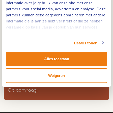
informatie over je gebruik van onze site met onze
een van de oudste centrales in ons land.
partners voor social media, adverteren en analyse. Deze
De centrale is in 1923 door Rijkswaterstaat
partners kunnen deze gegevens combineren met andere
gebouwd voor de verlichting van Sluis 15 en de
informatie die je aan ze hebt verstrekt of die ze hebben
sluis in de Noordervaart. In 1993 is de centrale
verzameld op basis van je gebruik van hun services.
gerestaureerd, weer in bedrijf gebracht en levert
nu 'groene stroom'.
Details tonen
Voor bezichtigingen kunt u contact opnemen met
de heer J. Evers 0495 633 410 of de heer G. Vossen
Alles toestaan
0495 632 239.
Weigeren
Op aanvraag.