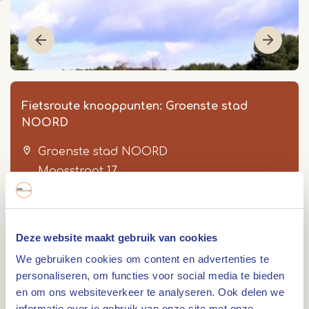
Fietsroute knooppunten: Groenste stad
NOORD
Groenste stad NOORD
Maasstraat 17
6001 EB
Weert
Item
Deze website maakt gebruik van cookies
0495 534 211
1
We gebruiken cookies om content en advertenties te
of
personaliseren, om functies voor social media te bieden
5
en om ons websiteverkeer te analyseren. Ook delen we
informatie over je gebruik van onze site met onze