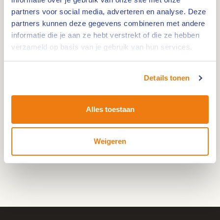
partners voor social media, adverteren en analyse. Deze
Route
partners kunnen deze gegevens combineren met andere
informatie die je aan ze hebt verstrekt of die ze hebben
verzameld op basis van je gebruik van hun services.
Deze fietsroute groenste stad NOORD leidt u door
Details tonen
een unieke groene omgeving, langs diverse
'parels' van Weert en is ca. 48,5 km.
De route voert u onder andere langs
Alles toestaan
verschillende kerken en kastelen, de
Laarderschans, de Prehistorische Urnenvelden
Weigeren
en door het Weerterbos.