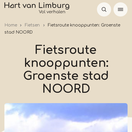
Overslaan
en
naar
Home
Fietsen
Fietsroute knooppunten: Groenste
de
stad NOORD
inhoud
gaan
Fietsroute
knooppunten:
Groenste stad
NOORD