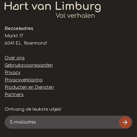
Bezoekadres
Markt 17
6041 EL Roermond
Handige
Over ons
links
Gebruiksvoorwaarden
Privacy
Privacyverklaring
Producten en Diensten
Partners
Ontvang de leukste uitjes!
E-
mailadres