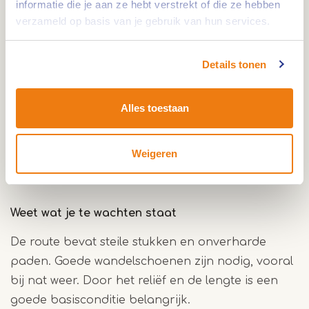
informatie die je aan ze hebt verstrekt of die ze hebben
verzameld op basis van je gebruik van hun services.
Natuur in elk seizoen
In dit afwisselende gebied leven veel soorten
Details tonen
dieren. Je kunt Schotse hooglanders en IJslandse
pony’s tegenkomen op de heide, maar ook
Alles toestaan
libellen, amfibieën en met wat geluk een adder. In
het voorjaar hoor je de boomleeuwerik of
Weigeren
nachtzwaluw. Ook vossen, wezels en wilde zwijnen
vinden hier hun plek.
Weet wat je te wachten staat
De route bevat steile stukken en onverharde
paden. Goede wandelschoenen zijn nodig, vooral
bij nat weer. Door het reliëf en de lengte is een
goede basisconditie belangrijk.