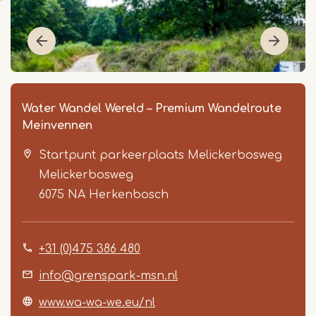
Water Wandel Wereld – Premium Wandelroute
Meinvennen
Startpunt parkeerplaats Melickerbosweg
Melickerbosweg
6075 NA
Herkenbosch
Item
+31 (0)475 386 480
1
of
info@grenspark-msn.nl
4
www.wa-wa-we.eu/nl