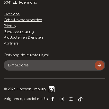
6041 EL Roermond
Handige
Over ons
links
Gebruiksvoorwaarden
Privacy
Privacyverklaring
Producten en Diensten
Partners
Ontvang de leukste uitjes!
E-
mailadres
© 2026
HartVanLimburg
Volg ons op social media