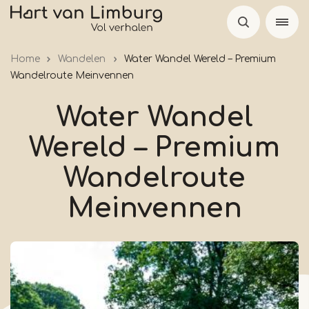
Overslaan
en
naar
Home
Wandelen
Water Wandel Wereld – Premium
de
Wandelroute Meinvennen
inhoud
gaan
Water Wandel
Wereld – Premium
Wandelroute
Meinvennen