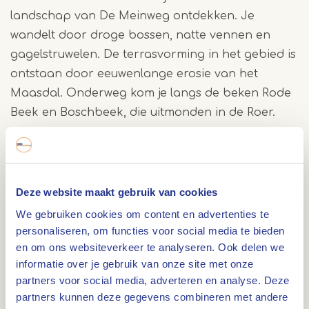
landschap van De Meinweg ontdekken. Je
wandelt door droge bossen, natte vennen en
gagelstruwelen. De terrasvorming in het gebied is
ontstaan door eeuwenlange erosie van het
Maasdal. Onderweg kom je langs de beken Rode
Beek en Boschbeek, die uitmonden in de Roer.
Landschap met hoogteverschillen
De wandelroute voert door de natuurgebieden
Deze website maakt gebruik van cookies
Luzekamp, Melickerven en Herkenboscherven.
We gebruiken cookies om content en advertenties te
Hier wisselen heischrale graslanden, vochtige
personaliseren, om functies voor social media te bieden
heide en zandduinen elkaar af. Door de steile
en om ons websiteverkeer te analyseren. Ook delen we
overgangen en reliëfverschillen is de route
informatie over je gebruik van onze site met onze
sportief en afwisselend. Je steekt ook twee keer
partners voor social media, adverteren en analyse. Deze
partners kunnen deze gegevens combineren met andere
de voormalige spoorlijn ‘IJzeren Rijn’ over.